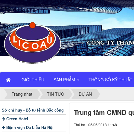
CÔNG TY THAN
GIỚI THIỆU
SẢN PHẨM
THÔNG SỐ KỸ THUẬT
Trang nhất
TIN TỨC
DỰ ÁN
Trung tâm CMND quố
Sở chỉ huy - Bộ tư lệnh Đặc công
Green Hotel
Thứ ba - 05/06/2018 11:48
Bệnh viện Da Liễu Hà Nội