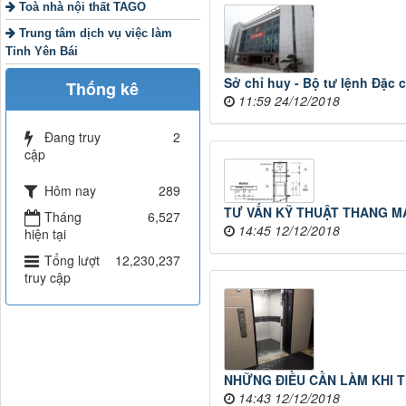
Toà nhà nội thất TAGO
Trung tâm dịch vụ việc làm
Tỉnh Yên Bái
Sở chỉ huy - Bộ tư lệnh Đặc 
Thống kê
11:59 24/12/2018
Đang truy
2
cập
Hôm nay
289
TƯ VẤN KỸ THUẬT THANG MÁ
Tháng
6,527
14:45 12/12/2018
hiện tại
Tổng lượt
12,230,237
truy cập
NHỮNG ĐIỀU CẦN LÀM KHI 
14:43 12/12/2018