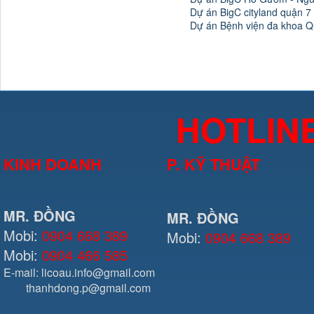
Dự án BigC cityland quận 7
Dự án Bệnh viện đa khoa Q
HOTLIN
KINH DOANH
P. KỸ THUẬT
MR. ĐỒNG
MR. ĐỒNG
Mobi:
0904 668 389
Mobi:
0904 668 389
Mobi:
0904 466 585
E-mail: licoau.info@gmail.com
thanhdong.p@gmail.com