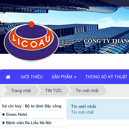
CÔNG TY THAN
GIỚI THIỆU
SẢN PHẨM
THÔNG SỐ KỸ THUẬT
Trang nhất
TIN TỨC
Tin mới nhất
Tin mới nhất
Sở chỉ huy - Bộ tư lệnh Đặc công
Tin mới nhất
Green Hotel
Bệnh viện Da Liễu Hà Nội