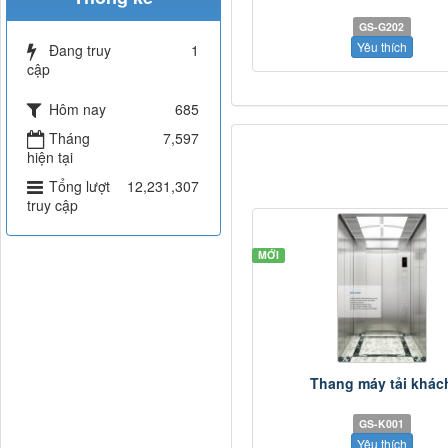
GS-G202
Yêu thích
Đang truy
1
cập
Hôm nay
685
Tháng
7,597
hiện tại
Tổng lượt
12,231,307
truy cập
MỚI
Thang máy tải khác
GS-K001
Yêu thích