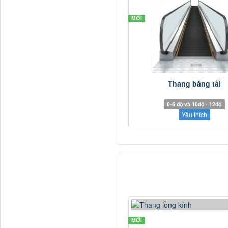
MỚI
Thang băng tải
0-6 độ và 10độ - 12độ
Yêu thích
MỚI