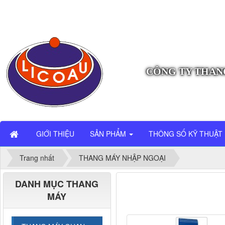
CÔNG TY THAN
GIỚI THIỆU
SẢN PHẨM
THÔNG SỐ KỸ THUẬT
Trang nhất
THANG MÁY NHẬP NGOẠI
DANH MỤC THANG
MÁY