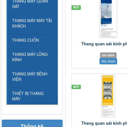
THANG MÁY QUAN
SÁT
MỚI
THANG MÁY MÁY TẢI
KHÁCH
THANG CUỐN
Thang quan sát kính p
THANG MÁY LỒNG
GS-G004
KÍNH
Yêu thích
THANG MÁY BỆNH
VIỆN
MỚI
THIẾT BỊ THANG
MÁY
Thang quan sát kính p
Thống kê