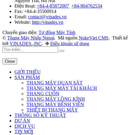
Nguyễn Trãi, Hà Nội
Điện thoại:
+84-4-85872007
+84-904762534
Fax:
+84-4-35500914
Email:
contact@vinades.vn
Website:
http://vinades.vn
Chuyển giao diện:
Tự động
Máy Tính
©
Thang Máy Nhập Ngoại
.
Mã nguồn
NukeViet CMS
.
Thiết kế
bởi
VINADES.,JSC
.
❉
Điều khoản sử dụng
Close
GIỚI THIỆU
SẢN PHẨM
THANG MÁY QUAN SÁT
THANG MÁY MÁY TẢI KHÁCH
THANG CUỐN
THANG MÁY LỒNG KÍNH
THANG MÁY BỆNH VIỆN
THIẾT BỊ THANG MÁY
THÔNG SỐ KỸ THUẬT
DỰ ÁN
DỊCH VỤ
TIN MỚI