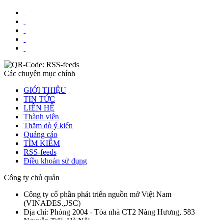
Các chuyên mục chính
GIỚI THIỆU
TIN TỨC
LIÊN HỆ
Thành viên
Thăm dò ý kiến
Quảng cáo
TÌM KIẾM
RSS-feeds
Điều khoản sử dụng
Công ty chủ quản
Công ty cổ phần phát triển nguồn mở Việt Nam
(
VINADES.,JSC
)
Địa chỉ:
Phòng 2004 - Tòa nhà CT2 Nàng Hương, 583