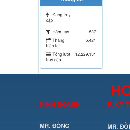
Đang truy
1
cập
Hôm nay
537
Tháng
5,421
hiện tại
Tổng lượt
12,229,131
truy cập
HO
KINH DOANH
P. KỸ 
MR. ĐỒNG
MR. ĐỒ