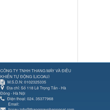
CÔNG TY TNHH THANG MÁY VÀ ĐIỀU
(
)
KHIỂN TỰ ĐỘNG
LICOAU
M.S.D.N: 0102325335
Địa chỉ:
Số 118 Lê Trọng Tấn - Hà
Đông - Hà Nội
Điện thoại:
024. 35377968
Email:
licoau.info@thangmaynhapngoai.com