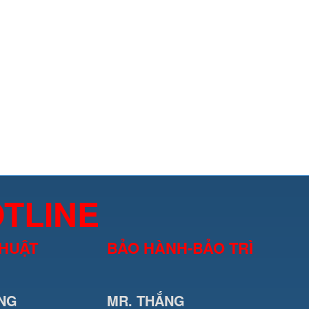
TLINE
THUẬT
BẢO HÀNH-BẢO TRÌ
NG
MR. THẮNG