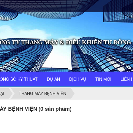
NG TY THANG MÁY & ĐIỀU KHIỂN TỰ ĐỘNG
ÔNG SỐ KỸ THUẬT
DỰ ÁN
DỊCH VỤ
TIN MỚI
LIÊN 
ẠI
THANG MÁY BỆNH VIỆN
Y BỆNH VIỆN (0 sản phẩm)