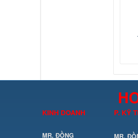
HO
KINH DOANH
P. KỸ 
MR. ĐỒNG
MR. ĐỒ