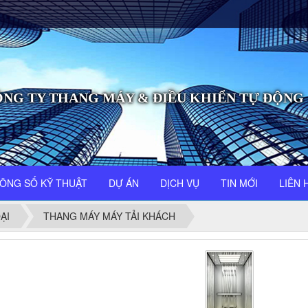
NG TY THANG MÁY & ĐIỀU KHIỂN TỰ ĐỘNG
ÔNG SỐ KỸ THUẬT
DỰ ÁN
DỊCH VỤ
TIN MỚI
LIÊN 
ẠI
THANG MÁY MÁY TẢI KHÁCH