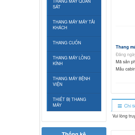
THANG MÁY QUAN
SÁT
THANG MÁY MÁY TẢI
KHÁCH
THANG CUỐN
Thang má
Đăng ngày
THANG MÁY LỒNG
Mã sản p
KÍNH
Mẫu cabin
THANG MÁY BỆNH
VIỆN
THIẾT BỊ THANG
MÁY
Chi t
Vui lòng tr
Thống kê