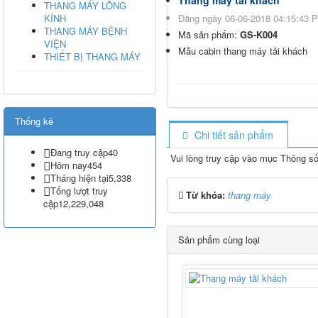
THANG MÁY LỒNG
KÍNH
Đăng ngày 06-06-2018 04:15:43 
THANG MÁY BỆNH
Mã sản phẩm:
GS-K004
VIỆN
Mẫu cabin thang máy tải khách
THIẾT BỊ THANG MÁY
Thống kê
Chi tiết sản phẩm
Đang truy cập
40
Vui lòng truy cập vào mục Thông số 
Hôm nay
454
Tháng hiện tại
5,338
Tổng lượt truy
Từ khóa:
thang máy
cập
12,229,048
Sản phẩm cùng loại