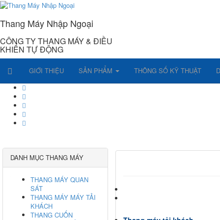
Thang Máy Nhập Ngoại
CÔNG TY THANG MÁY & ĐIỀU
KHIỂN TỰ ĐỘNG
GIỚI THIỆU
SẢN PHẨM
THÔNG SỐ KỸ THUẬT
DANH MỤC THANG MÁY
THANG MÁY QUAN
SÁT
THANG MÁY MÁY TẢI
KHÁCH
THANG CUỐN
Thang máy tải khách